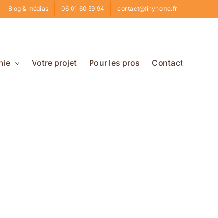
Blog & médias
06 01 60 59 94
contact@tinyhome.fr
mie
Votre projet
Pour les pros
Contact