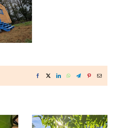
Facebook
X
LinkedIn
WhatsApp
Telegram
Pinterest
Email