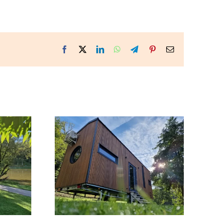
Facebook
X
LinkedIn
WhatsApp
Telegram
Pinterest
Email