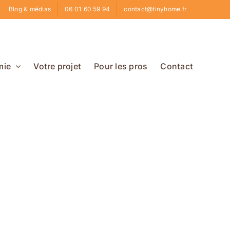
Blog & médias
06 01 60 59 94
contact@tinyhome.fr
mie
Votre projet
Pour les pros
Contact