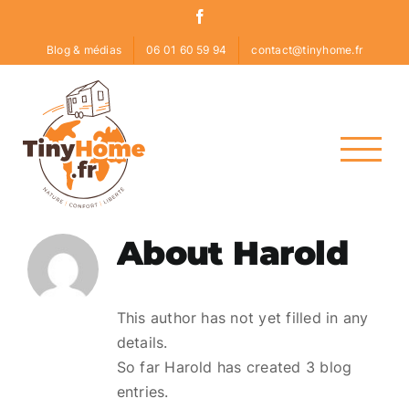
Skip
Facebook
to
Blog & médias
06 01 60 59 94
contact@tinyhome.fr
content
About
Harold
This author has not yet filled in any
details.
So far Harold has created 3 blog
entries.