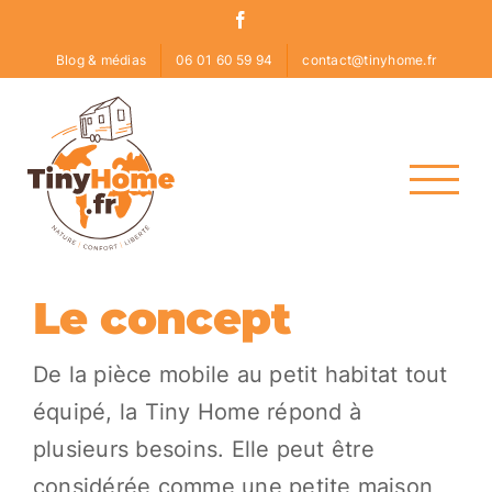
Skip
Facebook
to
Blog & médias
06 01 60 59 94
contact@tinyhome.fr
content
Le concept
De la pièce mobile au petit habitat tout
équipé, la Tiny Home répond à
plusieurs besoins. Elle peut être
considérée comme une petite maison