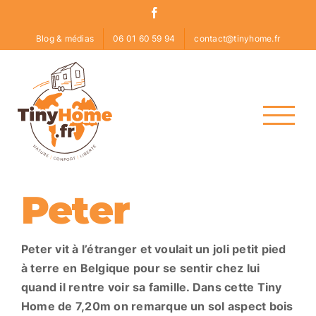
Skip
Facebook
to
Blog & médias
06 01 60 59 94
contact@tinyhome.fr
content
Peter
Peter vit à l’étranger et voulait un joli petit pied
à terre en Belgique pour se sentir chez lui
quand il rentre voir sa famille. Dans cette Tiny
Home de 7,20m on remarque un sol aspect bois