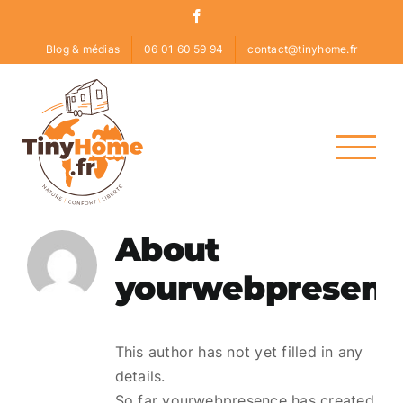
Skip
Facebook
to
Blog & médias
06 01 60 59 94
contact@tinyhome.fr
content
About
yourwebpresenc
This author has not yet filled in any
details.
So far yourwebpresence has created