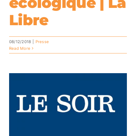
écologique | La
Libre
08/12/2018
|
Presse
Read More