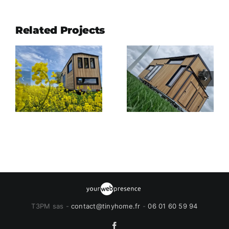
Related Projects
T3PM sas -
contact@tinyhome.fr
-
06 01 60 59 94
Facebook