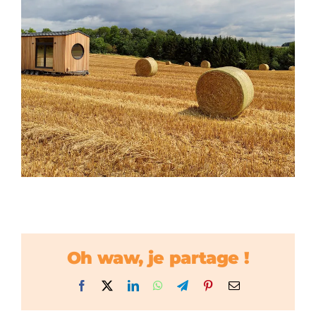
Oh waw, je partage !
Facebook
X
LinkedIn
WhatsApp
Telegram
Pinterest
Email