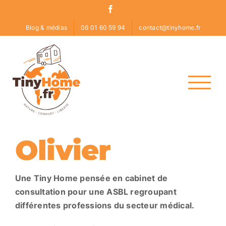
Skip
Facebook
to
Blog & médias
06 01 60 59 94
contact@tinyhome.fr
content
Olivier
Une Tiny Home pensée en cabinet de
consultation pour une ASBL regroupant
différentes professions du secteur médical.