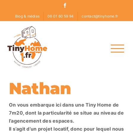
Skip
Facebook
to
Blog & médias
06 01 60 59 94
contact@tinyhome.fr
content
Nathan
On vous embarque ici dans une Tiny Home de
7m20,
dont la particularité se situe au niveau de
l’agencement des espaces.
Il s’agit d’un projet locatif, donc pour lequel nous