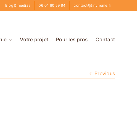
Blog & médias
06 01 60 59 94
contact@tinyhome.fr
mie
Votre projet
Pour les pros
Contact
Previous