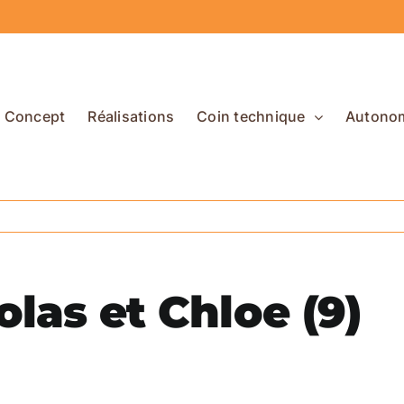
Concept
Réalisations
Coin technique
Autono
las et Chloe (9)