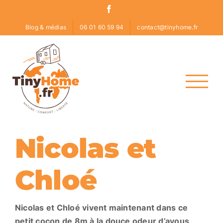
Skip
Facebook
to
Blog & médias
06 01 60 59 94
contact@tinyhome.fr
content
Nicolas et
Chloé
Nicolas et Chloé vivent maintenant dans ce
petit cocon de 8m à la douce odeur d’ayous