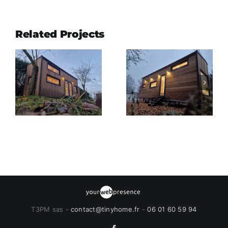
Related Projects
T3PM sas -
contact@tinyhome.fr
-
06 01 60 59 94