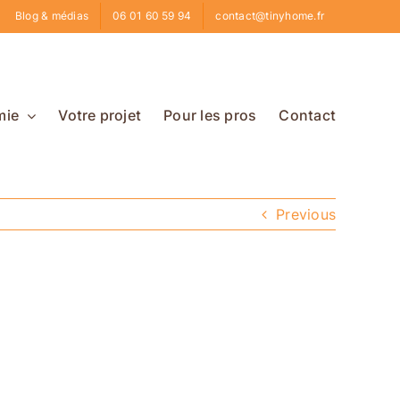
Blog & médias
06 01 60 59 94
contact@tinyhome.fr
mie
Votre projet
Pour les pros
Contact
Previous