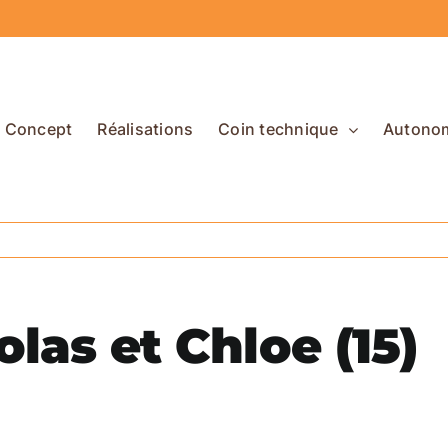
Concept
Réalisations
Coin technique
Autono
las et Chloe (15)