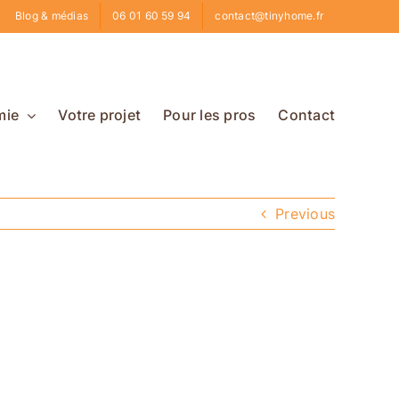
Blog & médias
06 01 60 59 94
contact@tinyhome.fr
mie
Votre projet
Pour les pros
Contact
Previous