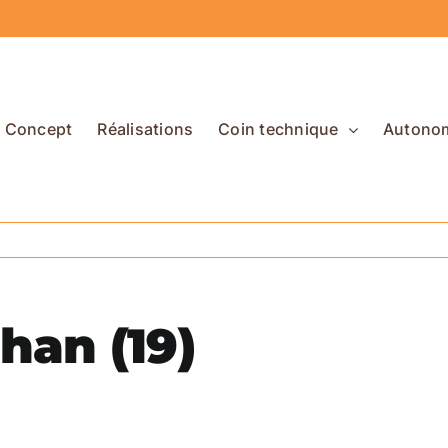
Concept
Réalisations
Coin technique
Autono
han (19)