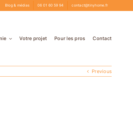
Blog & médias
06 01 60 59 94
contact@tinyhome.fr
mie
Votre projet
Pour les pros
Contact
Previous