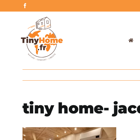
Skip
Facebook
to
content
tiny home- jac