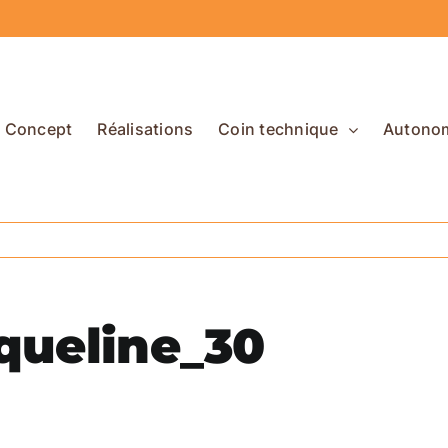
Concept
Réalisations
Coin technique
Autono
queline_30