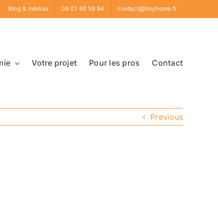
Blog & médias
06 01 60 59 94
contact@tinyhome.fr
mie
Votre projet
Pour les pros
Contact
Previous