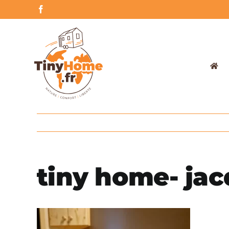
Skip
Facebook
to
content
tiny home- jac