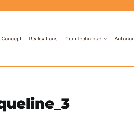
Concept
Réalisations
Coin technique
Autono
queline_3