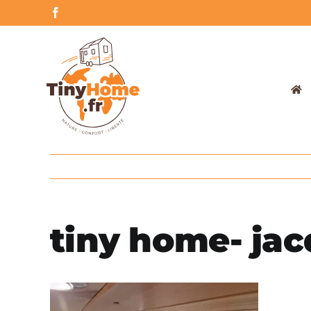
Skip
Facebook
to
content
tiny home- jac