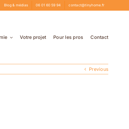
Blog & médias
06 01 60 59 94
contact@tinyhome.fr
mie
Votre projet
Pour les pros
Contact
Previous