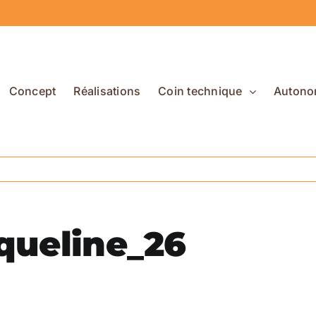
Concept
Réalisations
Coin technique
Autono
queline_26