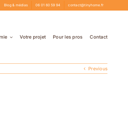
Blog & médias
06 01 60 59 94
contact@tinyhome.fr
mie
Votre projet
Pour les pros
Contact
Previous