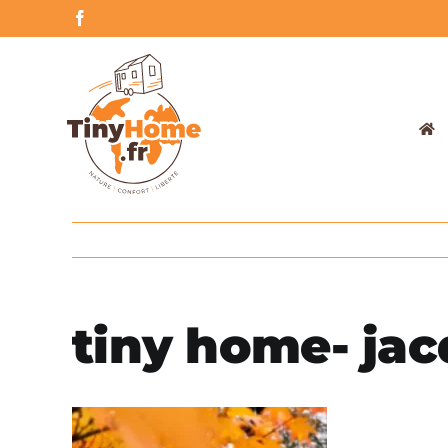
Skip
Facebook
to
content
tiny home- jac