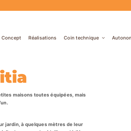
Concept
Réalisations
Coin technique
Autono
itia
etites maisons toutes équipées, mais
d’un.
eur jardin, à quelques mètres de leur