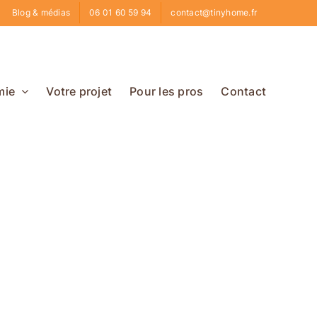
Blog & médias
06 01 60 59 94
contact@tinyhome.fr
mie
Votre projet
Pour les pros
Contact