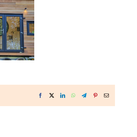
Facebook
X
LinkedIn
WhatsApp
Telegram
Pinterest
Email