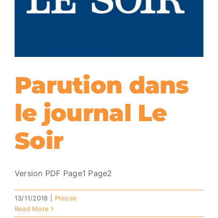
Parution dans
le journal Le
Soir
Version PDF Page1 Page2
13/11/2018
|
Presse
Read More