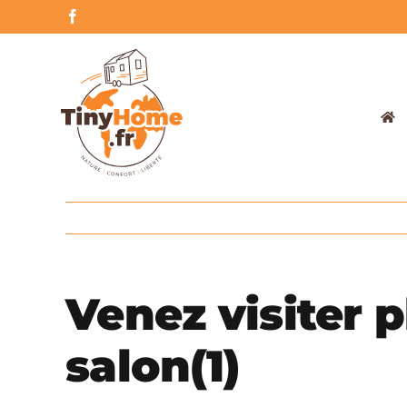
Skip
Facebook
to
content
Venez visiter p
salon(1)