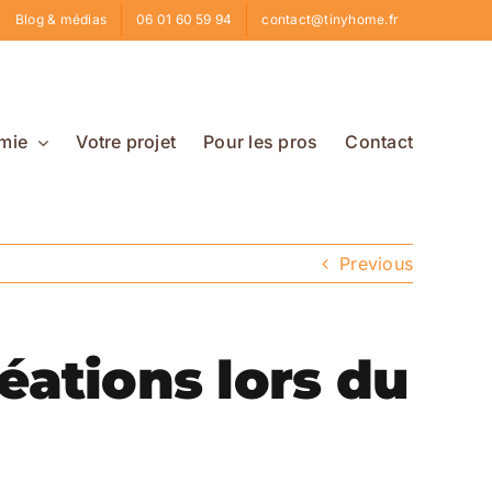
Blog & médias
06 01 60 59 94
contact@tinyhome.fr
mie
Votre projet
Pour les pros
Contact
Previous
éations lors du