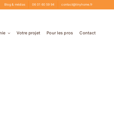
Blog & médias
06 01 60 59 94
contact@tinyhome.fr
mie
Votre projet
Pour les pros
Contact