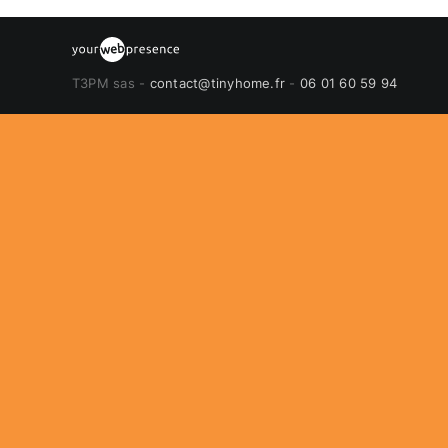
T3PM sas -
contact@tinyhome.fr
-
06 01 60 59 94