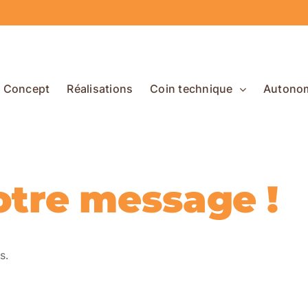
Concept
Réalisations
Coin technique
Autono
otre message !
s.