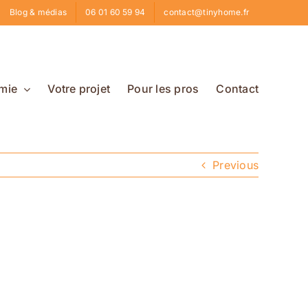
Blog & médias
06 01 60 59 94
contact@tinyhome.fr
mie
Votre projet
Pour les pros
Contact
Previous