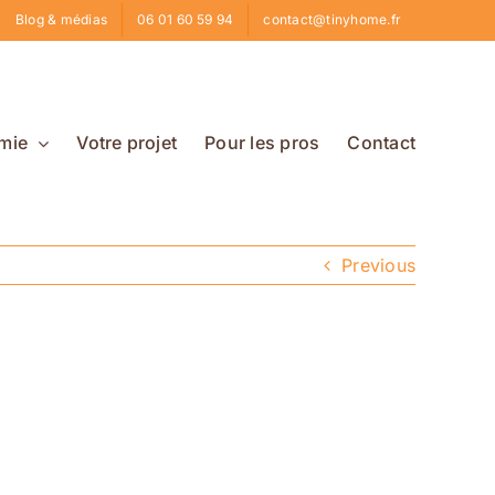
Blog & médias
06 01 60 59 94
contact@tinyhome.fr
mie
Votre projet
Pour les pros
Contact
Previous