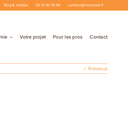
Blog & médias
06 01 60 59 94
contact@tinyhome.fr
mie
Votre projet
Pour les pros
Contact
Previous