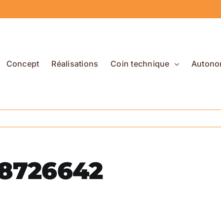
Concept
Réalisations
Coin technique
Autono
18726642