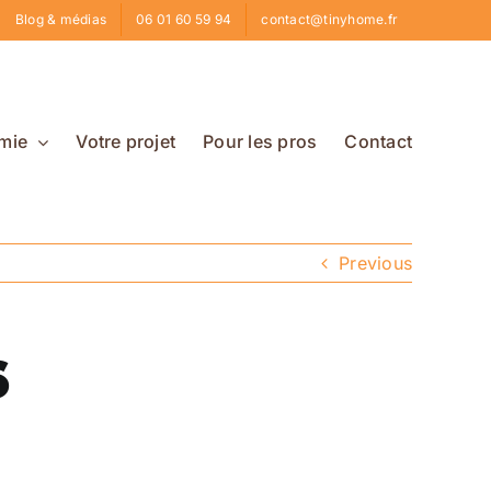
Blog & médias
06 01 60 59 94
contact@tinyhome.fr
mie
Votre projet
Pour les pros
Contact
Previous
6