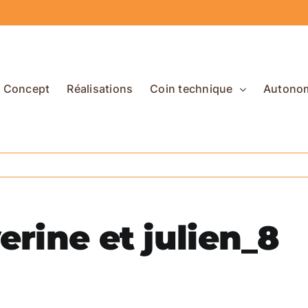
Concept
Réalisations
Coin technique
Autono
erine et julien_8