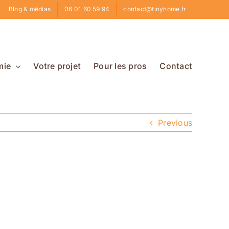
Blog & médias
06 01 60 59 94
contact@tinyhome.fr
mie
Votre projet
Pour les pros
Contact
Previous