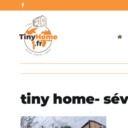
Skip
Facebook
to
content
tiny home- sév