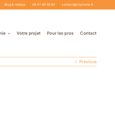
Blog & médias
06 01 60 59 94
contact@tinyhome.fr
mie
Votre projet
Pour les pros
Contact
Previous