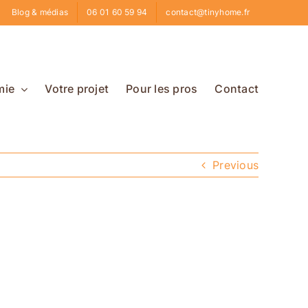
Blog & médias
06 01 60 59 94
contact@tinyhome.fr
mie
Votre projet
Pour les pros
Contact
Previous