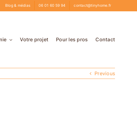
Blog & médias
06 01 60 59 94
contact@tinyhome.fr
mie
Votre projet
Pour les pros
Contact
Previous