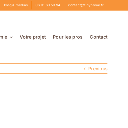
Blog & médias
06 01 60 59 94
contact@tinyhome.fr
mie
Votre projet
Pour les pros
Contact
Previous