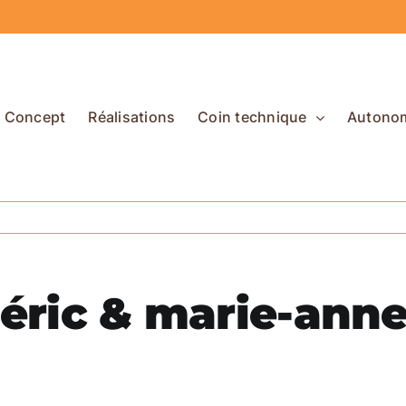
Concept
Réalisations
Coin technique
Autono
éric & marie-ann