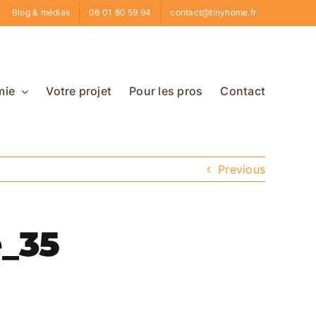
Blog & médias
06 01 60 59 94
contact@tinyhome.fr
mie
Votre projet
Pour les pros
Contact
Previous
e_35