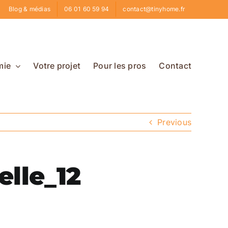
Blog & médias
06 01 60 59 94
contact@tinyhome.fr
mie
Votre projet
Pour les pros
Contact
Previous
lle_12