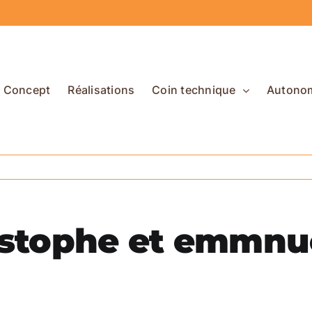
Concept
Réalisations
Coin technique
Autono
istophe et emmnue