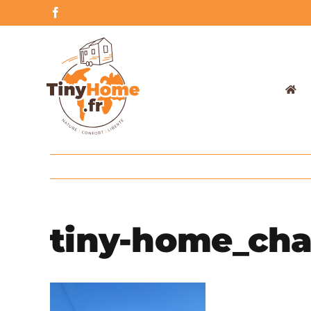
Skip
Facebook
to
content
tiny-home_cha