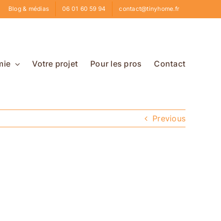
Blog & médias
06 01 60 59 94
contact@tinyhome.fr
mie
Votre projet
Pour les pros
Contact
Previous