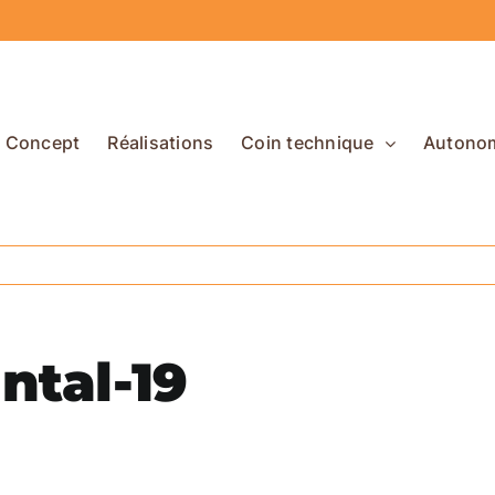
Concept
Réalisations
Coin technique
Autono
ntal-19