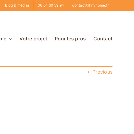
Blog & médias
06 01 60 59 94
contact@tinyhome.fr
mie
Votre projet
Pour les pros
Contact
Previous