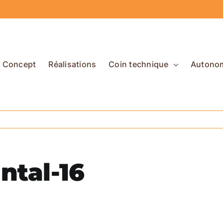
Concept
Réalisations
Coin technique
Autono
ntal-16