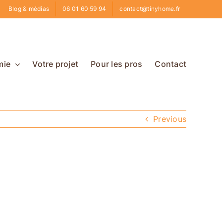
Blog & médias
06 01 60 59 94
contact@tinyhome.fr
mie
Votre projet
Pour les pros
Contact
Previous