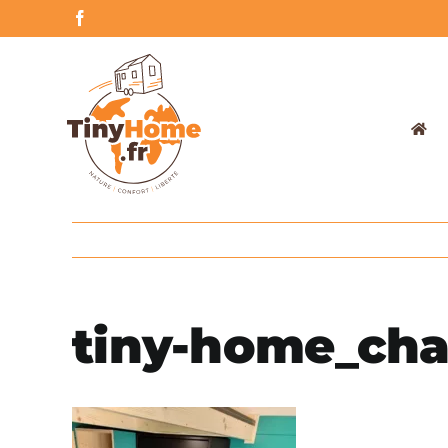
Skip
Facebook
to
content
tiny-home_cha