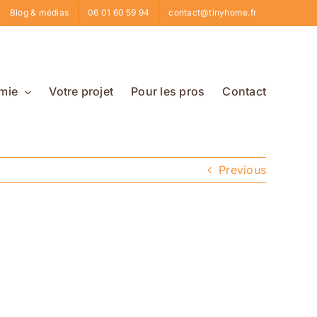
Blog & médias
06 01 60 59 94
contact@tinyhome.fr
mie
Votre projet
Pour les pros
Contact
Previous