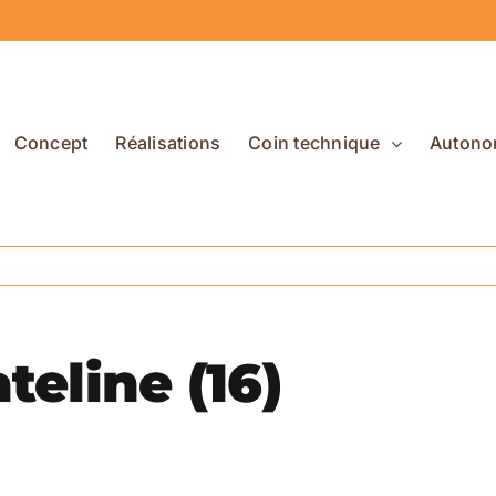
Concept
Réalisations
Coin technique
Autono
teline (16)