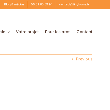
Blog & médias
06 01 60 59 94
contact@tinyhome.fr
mie
Votre projet
Pour les pros
Contact
Previous