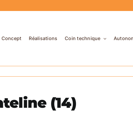
Concept
Réalisations
Coin technique
Autono
teline (14)