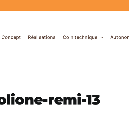
Concept
Réalisations
Coin technique
Autono
lione-remi-13