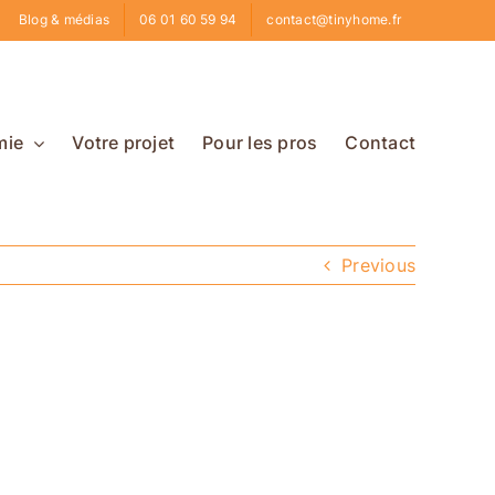
Blog & médias
06 01 60 59 94
contact@tinyhome.fr
mie
Votre projet
Pour les pros
Contact
Previous