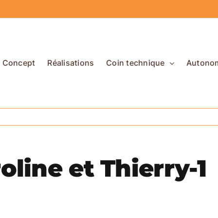
Concept
Réalisations
Coin technique
Autono
line et Thierry-1