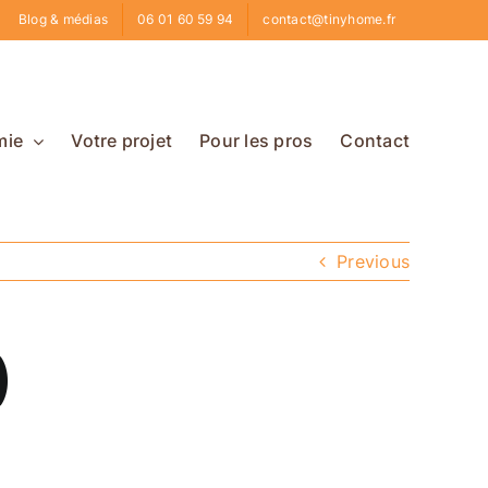
Blog & médias
06 01 60 59 94
contact@tinyhome.fr
mie
Votre projet
Pour les pros
Contact
Previous
)