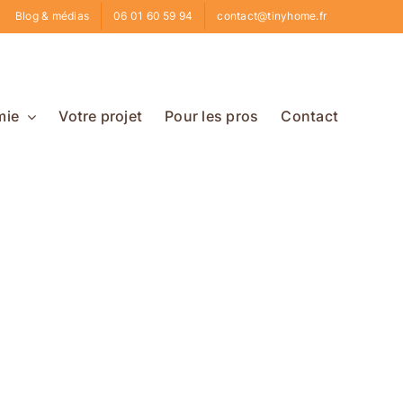
Blog & médias
06 01 60 59 94
contact@tinyhome.fr
mie
Votre projet
Pour les pros
Contact