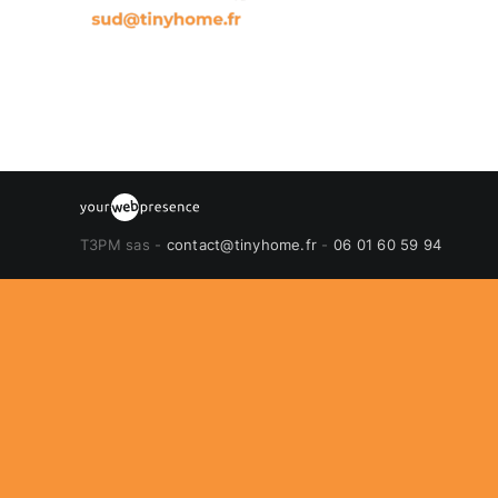
T3PM sas -
contact@tinyhome.fr
-
06 01 60 59 94